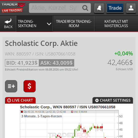
TRADING-
TRADERFOX TRADING-
KATAPULT MIT
SEKTIONEN
ROOM
MASTERCLASS
BACK
Scholastic Corp. Aktie
+0,04%
WKN: 880597 / ISIN: US8070661058
42,466$
BID:
41,923$
ASK:
43,009$
Echtzeit USD
Echtzeit-Preisindikation vom
06.08.2026
um
09:22
Uhr!
LIVE CHART
CHART SETTINGS