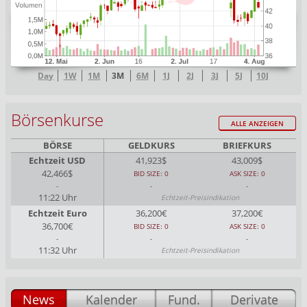
Day
1W
1M
3M
6M
1J
2J
3J
5J
10J
Börsenkurse
ALLE ANZEIGEN
BÖRSE
GELDKURS
BRIEFKURS
Echtzeit USD
41,923$
43,009$
42,466$
BID SIZE: 0
ASK SIZE: 0
-
-
-
11:22 Uhr
Echtzeit-Preisindikation
Echtzeit Euro
36,200€
37,200€
36,700€
BID SIZE: 0
ASK SIZE: 0
-
-
-
11:32 Uhr
Echtzeit-Preisindikation
News
Kalender
Fund.
Derivate