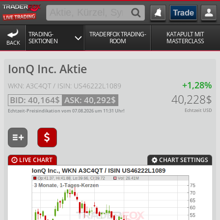
TRADING-
TRADERFOX TRADING-
KATAPULT MIT
SEKTIONEN
ROOM
MASTERCLASS
BACK
IonQ Inc. Aktie
+1,28%
WKN: A3C4QT / ISIN: US46222L1089
40,228$
BID:
40,164$
ASK:
40,292$
Echtzeit USD
Echtzeit-Preisindikation vom
07.08.2026
um
11:31
Uhr!
LIVE CHART
CHART SETTINGS