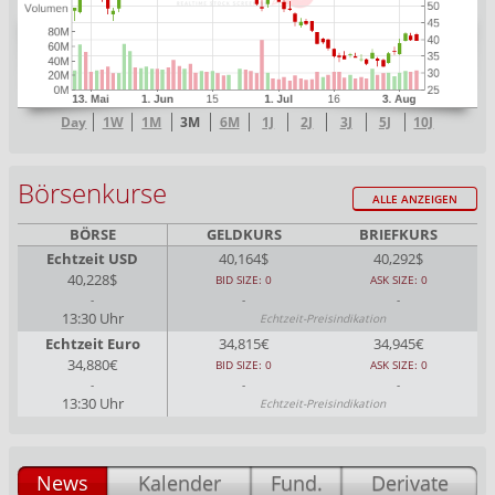
Day
1W
1M
3M
6M
1J
2J
3J
5J
10J
Börsenkurse
ALLE ANZEIGEN
BÖRSE
GELDKURS
BRIEFKURS
Echtzeit USD
40,164$
40,292$
40,228$
BID SIZE: 0
ASK SIZE: 0
-
-
-
13:30 Uhr
Echtzeit-Preisindikation
Echtzeit Euro
34,815€
34,945€
34,880€
BID SIZE: 0
ASK SIZE: 0
-
-
-
13:30 Uhr
Echtzeit-Preisindikation
News
Kalender
Fund.
Derivate