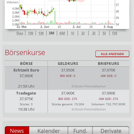
Day
1W
1M
3M
6M
1J
2J
3J
5J
10J
Börsenkurse
ALLE ANZEIGEN
BÖRSE
GELDKURS
BRIEFKURS
Echtzeit Euro
37,950€
37,970€
37,960€
BID SIZE: 0
ASK SIZE: 0
-
-
-
21:59 Uhr
Echtzeit-Preisindikation
Tradegate
37,960€
37,990€
37,975€
BID SIZE: 275
ASK SIZE: 275
Stücke: 3
Stücke gesamt: 19.304
Volumen: 732.797,300€
19:38 Uhr
Echtzeit-Preisindikation
News
Kalender
Fund.
Derivate