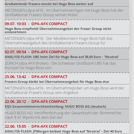
Großaktionär Frasers stockt bei Hugo Boss weiter auf
METZINGEN (dpa-AFX) - Im Übernahmeringen mit Hugo Boss hat der
Großaktionär Frasers Group seinen Anteil
09.07.
10:03
-
DPA-AFX COMPACT
Hugo Boss empfiehlt Übernahmeangebot der Fraser Group nicht
anzunehmen
METZINGEN (dpa-AFX) - Der Modekonzern Hugo Boss hält das
Übernahmeangebot des Großaktionärs Frasers Group für
02.07.
09:54
-
DPA-AFX COMPACT
ANALYSE-FLASH: UBS hebt Ziel für Hugo Boss auf 38,60 Euro - 'Neutral'
ZÜRICH (dpa-AFX Broker) - Die Schweizer Großbank UBS hat das
Kursziel für Hugo Boss von
25.06.
13:42
-
DPA-AFX COMPACT
Frasers Group bleibt bei Übernahmeangebot für Hugo Boss stur
METZINGEN (dpa-AFX) - Im Übernahmepoker um Hugo Boss wird der
Großaktionär Frasers Group sein Angebot
22.06.
20:12
-
DPA-AFX COMPACT
EQS-Gesamtstimmrechtsmitteilung: HUGO BOSS AG (deutsch)
HUGO BOSS AG: Veröffentlichung der Gesamtzahl der Stimmrechte
nach § 41 WpHG mit dem Ziel der
22.06.
15:05
-
DPA-AFX COMPACT
ANALYSE-FLASH: JPMorgan belässt Hugo Boss auf 'Neutral' - Ziel 40 Euro