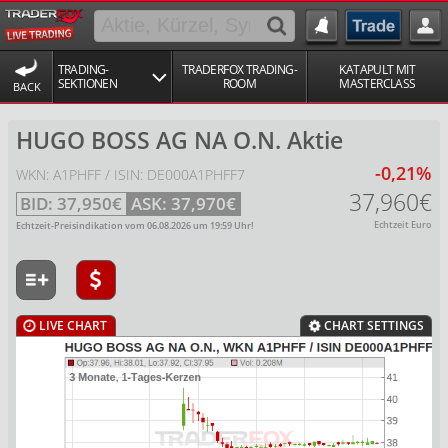
TRADING-
TRADERFOX TRADING-
KATAPULT MIT
SEKTIONEN
ROOM
MASTERCLASS
BACK
HUGO BOSS AG NA O.N. Aktie
-0,21%
WKN: A1PHFF / ISIN: DE000A1PHFF7
37,960€
BID:
37,950€
ASK:
37,970€
Echtzeit Euro
Echtzeit-Preisindikation vom
06.08.2026
um
19:59
Uhr!
LIVE CHART
CHART SETTINGS