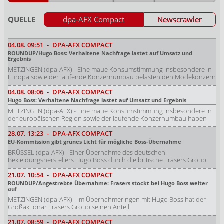
QUELLE
dpa-AFX Compact
Newscrawler
04.08.
09:51
-
DPA-AFX COMPACT
ROUNDUP/Hugo Boss: Verhaltene Nachfrage lastet auf Umsatz und
Ergebnis
METZINGEN (dpa-AFX) - Eine maue Konsumstimmung insbesondere in
Europa sowie der laufende Konzernumbau belasten den Modekonzern
04.08.
08:06
-
DPA-AFX COMPACT
Hugo Boss: Verhaltene Nachfrage lastet auf Umsatz und Ergebnis
METZINGEN (dpa-AFX) - Eine maue Konsumstimmung insbesondere in
der europäischen Region sowie der laufende Konzernumbau haben
28.07.
13:23
-
DPA-AFX COMPACT
EU-Kommission gibt grünes Licht für mögliche Boss-Übernahme
BRÜSSEL (dpa-AFX) - Einer Übernahme des deutschen
Bekleidungsherstellers Hugo Boss durch die britische Frasers Group
21.07.
10:54
-
DPA-AFX COMPACT
ROUNDUP/Angestrebte Übernahme: Frasers stockt bei Hugo Boss weiter
auf
METZINGEN (dpa-AFX) - Im Übernahmeringen mit Hugo Boss hat der
Großaktionär Frasers Group seinen Anteil
21.07.
08:59
-
DPA-AFX COMPACT