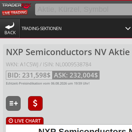
TRADING-SEKTIONEN
BACK
NXP Semiconductors NV Aktie
WKN: A1C5WJ / ISIN: NL0009538784
BID:
231,598$
ASK:
232,004$
Echtzeit-Preisindikation vom
06.08.2026
um
19:59
Uhr!
LIVE CHART