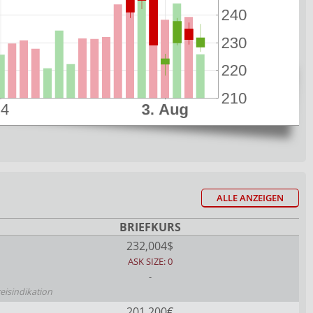
ALLE ANZEIGEN
BRIEFKURS
232,004$
ASK SIZE: 0
-
reisindikation
201,200€