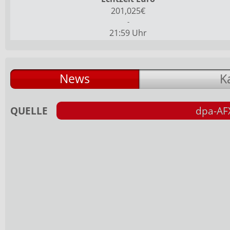
201,025€
-
21:59 Uhr
News
K
QUELLE
dpa-AF