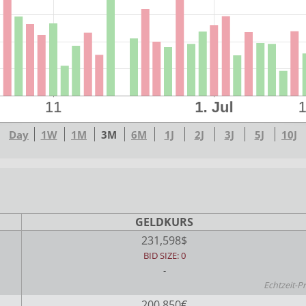
Day
1W
1M
3M
6M
1J
2J
3J
5J
10J
GELDKURS
231,598$
BID SIZE: 0
-
Echtzeit-P
200,850€