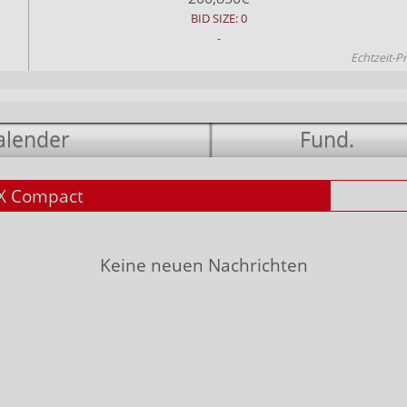
BID SIZE: 0
-
Echtzeit-P
alender
Fund.
X Compact
Keine neuen Nachrichten