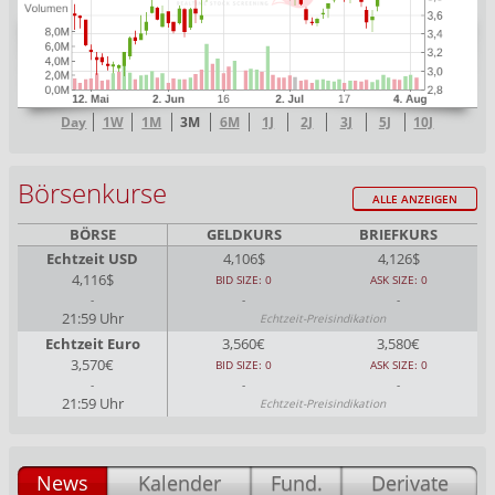
Day
1W
1M
3M
6M
1J
2J
3J
5J
10J
Börsenkurse
ALLE ANZEIGEN
BÖRSE
GELDKURS
BRIEFKURS
Echtzeit USD
4,106$
4,126$
4,116$
BID SIZE: 0
ASK SIZE: 0
-
-
-
21:59 Uhr
Echtzeit-Preisindikation
Echtzeit Euro
3,560€
3,580€
3,570€
BID SIZE: 0
ASK SIZE: 0
-
-
-
21:59 Uhr
Echtzeit-Preisindikation
News
Kalender
Fund.
Derivate