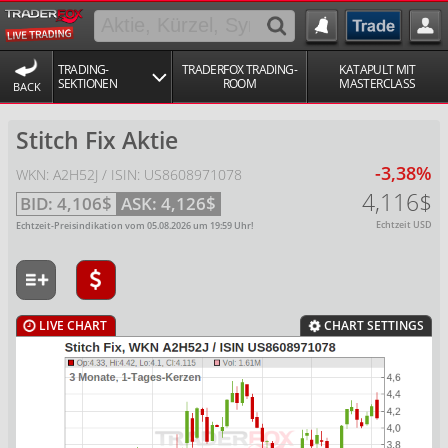
TRADING-
TRADERFOX TRADING-
KATAPULT MIT
SEKTIONEN
ROOM
MASTERCLASS
BACK
Stitch Fix Aktie
-3,38%
WKN: A2H52J / ISIN: US8608971078
4,116$
BID:
4,106$
ASK:
4,126$
Echtzeit USD
Echtzeit-Preisindikation vom
05.08.2026
um
19:59
Uhr!
LIVE CHART
CHART SETTINGS