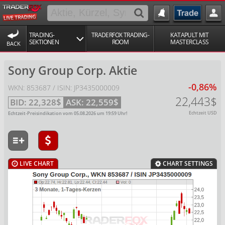
TRADING-
TRADERFOX TRADING-
KATAPULT MIT
SEKTIONEN
ROOM
MASTERCLASS
BACK
Sony Group Corp. Aktie
-0,86%
WKN: 853687 / ISIN: JP3435000009
22,443$
BID:
22,328$
ASK:
22,559$
Echtzeit USD
Echtzeit-Preisindikation vom
05.08.2026
um
19:59
Uhr!
LIVE CHART
CHART SETTINGS