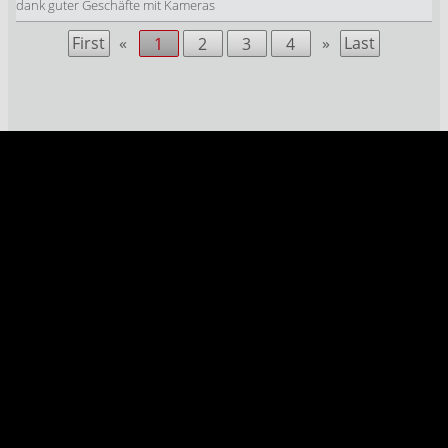
dank guter Geschäfte mit Kameras
First
«
»
Last
1
2
3
4