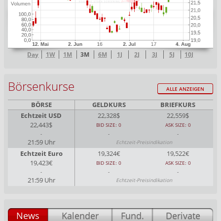
Day
1W
1M
3M
6M
1J
2J
3J
5J
10J
Börsenkurse
ALLE ANZEIGEN
BÖRSE
GELDKURS
BRIEFKURS
Echtzeit USD
22,328$
22,559$
22,443$
BID SIZE: 0
ASK SIZE: 0
-
-
-
21:59 Uhr
Echtzeit-Preisindikation
Echtzeit Euro
19,324€
19,522€
19,423€
BID SIZE: 0
ASK SIZE: 0
-
-
-
21:59 Uhr
Echtzeit-Preisindikation
News
Kalender
Fund.
Derivate