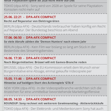
Neue Playstation-Spiele ab 2028 nicht mehr auf Disc
TOKIO (dpa-AFX) - Sony wird von 2028 an Spiele für seine Playstation-
Konsolen nicht mehr auf
25.06.
22:21
-
DPA-AFX COMPACT
Recht auf Reparatur von Elektrogeräten
BERLIN (dpa-AFX) - Deutschlands Verbraucher haben künftig ein Recht
auf Reparatur. Der Bundestag beschloss am Abend
17.06.
06:50
-
DPA-AFX COMPACT
So viele Abrufe zählen die 'Demon Hunters' nach einem Jahr
BERLIN (dpa-AFX) - Kein Film war bislang so lang am Stück in der
Bestenliste des Streamingdienstes:
16.06.
17:30
-
DPA-AFX COMPACT
Nach Bürgerinitiative: Brüssel will mit Games-Branche reden
BRÜSSEL (dpa-AFX) - Die EU-Kommission erteilt dem Wunsch einer
Bürgerinitiative eine Absage, einmal gekaufte Videospiele per
15.05.
11:46
-
DPA-AFX COMPACT
Hinweise auf baldigen Start des Actionspiels 'GTA 6'
NEW YORK (dpa-AFX) - In der Videospielbranche verdichten sich die
Anzeichen für eine unmittelbar bevorstehende Marketingoffensive
08.05.
14:33
-
DPA-AFX COMPACT
ROUNDUP: Sony rechnet mit weiterem Gewinnanstieg - Aktienrückkäufe
TOKIO (dpa-AFX) - Der Elektronik- und Medienkonzern Sony hat auch