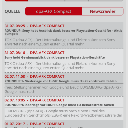
QUELLE
dpa-AFX Compact
Newscrawler
31.07.
08:25
-
DPA-AFX COMPACT
ROUNDUP: Sony hebt Ausblick dank besserer Playstation-Geschäfte - Aktie
dümpelt
TOKIO (dpa-AFX) - Der Unterhaltungs- und Elektronikkonzern Sony
erwartet nach einem guten ersten Quartal mehr
31.07.
08:16
-
DPA-AFX COMPACT
Sony hebt Gewinnausblick dank besserer Playstation-Geschäfte
TOKIO (dpa-AFX) - Der Unterhaltungs- und Elektronikkonzern Sony
erwartet nach einem guten ersten Quartal mehr
02.07.
11:58
-
DPA-AFX COMPACT
ROUNDUP 2/Niederlage vor EuGH: Google muss EU-Rekordstrafe zahlen
(neu: Stellungnahmen von Google und Beuc) LUXEMBURG (dpa-AFX) -
Google muss nach
02.07.
10:05
-
DPA-AFX COMPACT
ROUNDUP/Niederlage vor EuGH: Google muss EU-Rekordstrafe zahlen
LUXEMBURG (dpa-AFX) - Google muss nach einem Urteil des
Europäischen Gerichtshofs (EuGH) eine Rekord-Wettbewerbsstrafe der
01.07.
20:17
-
DPA-AFX COMPACT