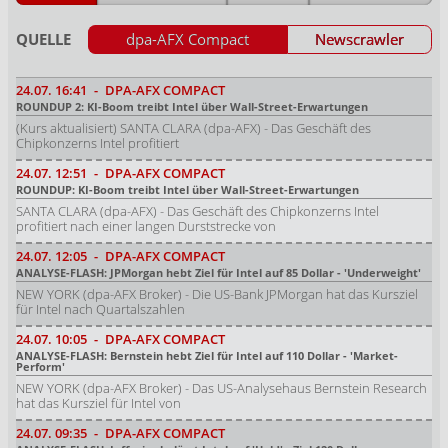
QUELLE
dpa-AFX Compact
Newscrawler
24.07.
16:41
-
DPA-AFX COMPACT
ROUNDUP 2: KI-Boom treibt Intel über Wall-Street-Erwartungen
(Kurs aktualisiert) SANTA CLARA (dpa-AFX) - Das Geschäft des
Chipkonzerns Intel profitiert
24.07.
12:51
-
DPA-AFX COMPACT
ROUNDUP: KI-Boom treibt Intel über Wall-Street-Erwartungen
SANTA CLARA (dpa-AFX) - Das Geschäft des Chipkonzerns Intel
profitiert nach einer langen Durststrecke von
24.07.
12:05
-
DPA-AFX COMPACT
ANALYSE-FLASH: JPMorgan hebt Ziel für Intel auf 85 Dollar - 'Underweight'
NEW YORK (dpa-AFX Broker) - Die US-Bank JPMorgan hat das Kursziel
für Intel nach Quartalszahlen
24.07.
10:05
-
DPA-AFX COMPACT
ANALYSE-FLASH: Bernstein hebt Ziel für Intel auf 110 Dollar - 'Market-
Perform'
NEW YORK (dpa-AFX Broker) - Das US-Analysehaus Bernstein Research
hat das Kursziel für Intel von
24.07.
09:35
-
DPA-AFX COMPACT