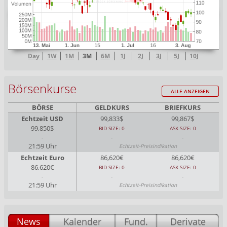
Day
1W
1M
3M
6M
1J
2J
3J
5J
10J
Börsenkurse
ALLE ANZEIGEN
BÖRSE
GELDKURS
BRIEFKURS
Echtzeit USD
99,833$
99,867$
99,850$
BID SIZE: 0
ASK SIZE: 0
-
-
-
21:59 Uhr
Echtzeit-Preisindikation
Echtzeit Euro
86,620€
86,620€
86,620€
BID SIZE: 0
ASK SIZE: 0
-
-
-
21:59 Uhr
Echtzeit-Preisindikation
News
Kalender
Fund.
Derivate