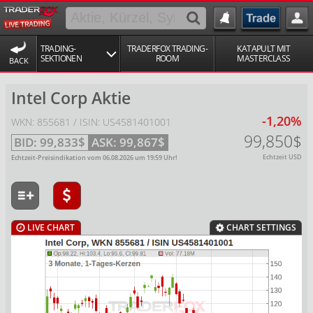
TRADING-
TRADERFOX TRADING-
KATAPULT MIT
SEKTIONEN
ROOM
MASTERCLASS
BACK
Intel Corp Aktie
-1,20%
WKN: 855681 / ISIN: US4581401001
99,850$
BID:
99,833$
ASK:
99,867$
Echtzeit USD
Echtzeit-Preisindikation vom
06.08.2026
um
19:59
Uhr!
LIVE CHART
CHART SETTINGS