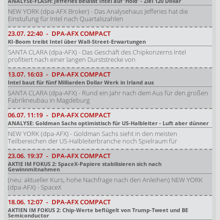
ANALYSE-FLASH: Jefferies belässt Intel auf 'Hold' - Ziel 120 Dollar
NEW YORK (dpa-AFX Broker) - Das Analysehaus Jefferies hat die
Einstufung für Intel nach Quartalszahlen
23.07.
22:40
-
DPA-AFX COMPACT
KI-Boom treibt Intel über Wall-Street-Erwartungen
SANTA CLARA (dpa-AFX) - Das Geschäft des Chipkonzerns Intel
profitiert nach einer langen Durststrecke von
13.07.
16:03
-
DPA-AFX COMPACT
Intel baut für fünf Milliarden Dollar Werk in Irland aus
SANTA CLARA (dpa-AFX) - Rund ein Jahr nach dem Aus für den großen
Fabrikneubau in Magdeburg
06.07.
11:19
-
DPA-AFX COMPACT
ANALYSE: Goldman Sachs optimistisch für US-Halbleiter - Luft aber dünner
NEW YORK (dpa-AFX) - Goldman Sachs sieht in den meisten
Teilbereichen der US-Halbleiterbranche noch Spielraum für
23.06.
19:37
-
DPA-AFX COMPACT
AKTIE IM FOKUS 2: SpaceX-Papiere stabilisieren sich nach
Gewinnmitnahmen
(neu: aktueller Kurs, hohe Nachfrage nach den Anleihen) NEW YORK
(dpa-AFX) - SpaceX
18.06.
12:07
-
DPA-AFX COMPACT
AKTIEN IM FOKUS 2: Chip-Werte beflügelt von Trump-Tweet und BE
Semiconductor