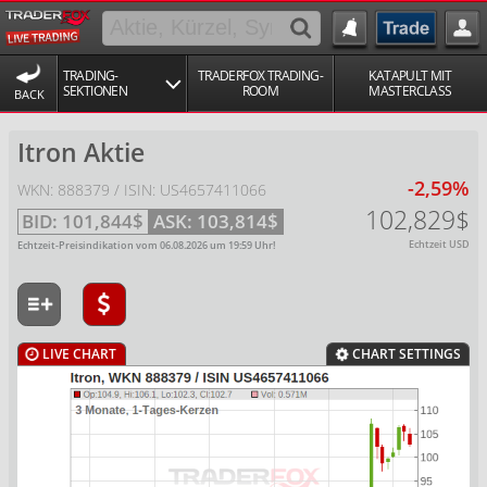
TRADING-
TRADERFOX TRADING-
KATAPULT MIT
SEKTIONEN
ROOM
MASTERCLASS
BACK
Itron Aktie
-2,59%
WKN: 888379 / ISIN: US4657411066
102,829$
BID:
101,844$
ASK:
103,814$
Echtzeit USD
Echtzeit-Preisindikation vom
06.08.2026
um
19:59
Uhr!
LIVE CHART
CHART SETTINGS