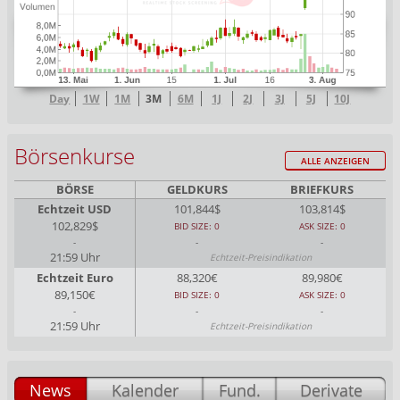
Day
1W
1M
3M
6M
1J
2J
3J
5J
10J
Börsenkurse
ALLE ANZEIGEN
BÖRSE
GELDKURS
BRIEFKURS
Echtzeit USD
101,844$
103,814$
102,829$
BID SIZE: 0
ASK SIZE: 0
-
-
-
21:59 Uhr
Echtzeit-Preisindikation
Echtzeit Euro
88,320€
89,980€
89,150€
BID SIZE: 0
ASK SIZE: 0
-
-
-
21:59 Uhr
Echtzeit-Preisindikation
News
Kalender
Fund.
Derivate