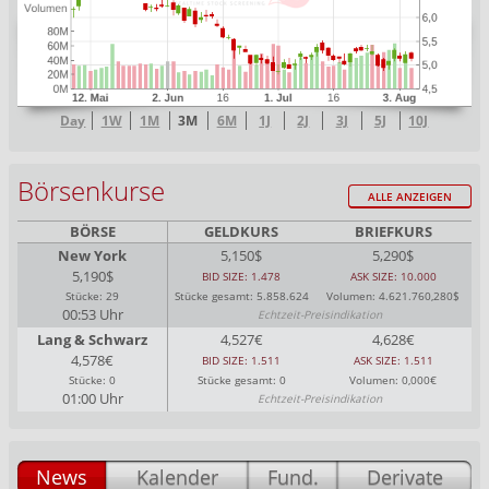
Day
1W
1M
3M
6M
1J
2J
3J
5J
10J
Börsenkurse
ALLE ANZEIGEN
BÖRSE
GELDKURS
BRIEFKURS
New York
5,150$
5,290$
5,190$
BID SIZE: 1.478
ASK SIZE: 10.000
Stücke: 29
Stücke gesamt: 5.858.624
Volumen: 4.621.760,280$
00:53 Uhr
Echtzeit-Preisindikation
Lang & Schwarz
4,527€
4,628€
4,578€
BID SIZE: 1.511
ASK SIZE: 1.511
Stücke: 0
Stücke gesamt: 0
Volumen: 0,000€
01:00 Uhr
Echtzeit-Preisindikation
News
Kalender
Fund.
Derivate