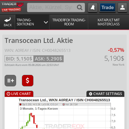
TRADING-
TRADERFOX TRADING-
KATAPULT MIT
SEKTIONEN
ROOM
MASTERCLASS
BACK
Transocean Ltd. Aktie
-0,57%
WKN: A0REAY / ISIN: CH0048265513
5,190$
BID:
5,150$
ASK:
5,290$
New York
Echtzeit-Kurs vom
05.08.2026
um
22:53
Uhr!
LIVE CHART
CHART SETTINGS