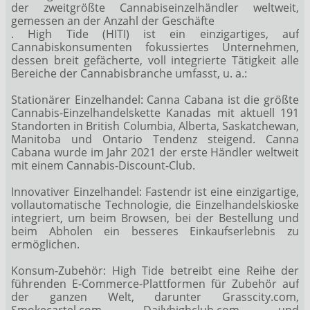
der zweitgrößte Cannabiseinzelhändler weltweit,
gemessen an der Anzahl der Geschäfte
. High Tide (HITI) ist ein einzigartiges, auf
Cannabiskonsumenten fokussiertes Unternehmen,
dessen breit gefächerte, voll integrierte Tätigkeit alle
Bereiche der Cannabisbranche umfasst, u. a.:
Stationärer Einzelhandel: Canna Cabana ist die größte
Cannabis-Einzelhandelskette Kanadas mit aktuell 191
Standorten in British Columbia, Alberta, Saskatchewan,
Manitoba und Ontario Tendenz steigend. Canna
Cabana wurde im Jahr 2021 der erste Händler weltweit
mit einem Cannabis-Discount-Club.
Innovativer Einzelhandel: Fastendr ist eine einzigartige,
vollautomatische Technologie, die Einzelhandelskioske
integriert, um beim Browsen, bei der Bestellung und
beim Abholen ein besseres Einkaufserlebnis zu
ermöglichen.
Konsum-Zubehör: High Tide betreibt eine Reihe der
führenden E-Commerce-Plattformen für Zubehör auf
der ganzen Welt, darunter Grasscity.com,
Smokecartel.com, Dailyhighclub.com und