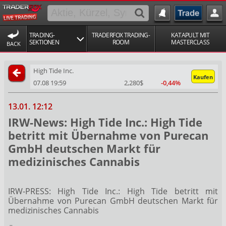
TRADING-
TRADERFOX TRADING-
KATAPULT MIT
SEKTIONEN
ROOM
MASTERCLASS
BACK
High Tide Inc.
Kaufen
07.08 19:59
2,280$
-0,44%
13.01. 12:12
IRW-News: High Tide Inc.: High Tide
betritt mit Übernahme von Purecan
GmbH deutschen Markt für
medizinisches Cannabis
IRW-PRESS: High Tide Inc.: High Tide betritt mit
Übernahme von Purecan GmbH deutschen Markt für
medizinisches Cannabis