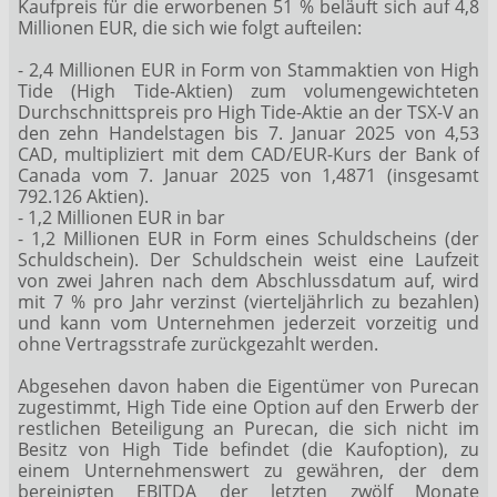
Kaufpreis für die erworbenen 51 % beläuft sich auf 4,8
Millionen EUR, die sich wie folgt aufteilen:
- 2,4 Millionen EUR in Form von Stammaktien von High
Tide (High Tide-Aktien) zum volumengewichteten
Durchschnittspreis pro High Tide-Aktie an der TSX-V an
den zehn Handelstagen bis 7. Januar 2025 von 4,53
CAD, multipliziert mit dem CAD/EUR-Kurs der Bank of
Canada vom 7. Januar 2025 von 1,4871 (insgesamt
792.126 Aktien).
- 1,2 Millionen EUR in bar
- 1,2 Millionen EUR in Form eines Schuldscheins (der
Schuldschein). Der Schuldschein weist eine Laufzeit
von zwei Jahren nach dem Abschlussdatum auf, wird
mit 7 % pro Jahr verzinst (vierteljährlich zu bezahlen)
und kann vom Unternehmen jederzeit vorzeitig und
ohne Vertragsstrafe zurückgezahlt werden.
Abgesehen davon haben die Eigentümer von Purecan
zugestimmt, High Tide eine Option auf den Erwerb der
restlichen Beteiligung an Purecan, die sich nicht im
Besitz von High Tide befindet (die Kaufoption), zu
einem Unternehmenswert zu gewähren, der dem
bereinigten EBITDA der letzten zwölf Monate