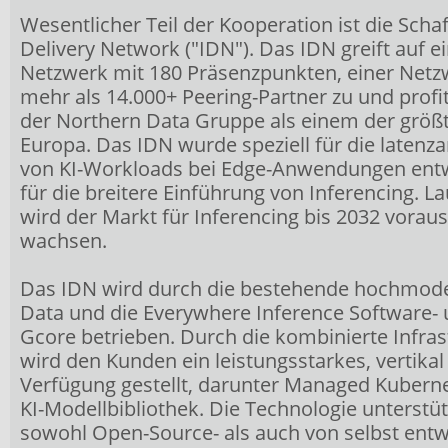
Wesentlicher Teil der Kooperation ist die Scha
Delivery Network ("IDN"). Das IDN greift auf ei
Netzwerk mit 180 Präsenzpunkten, einer Netz
mehr als 14.000+ Peering-Partner zu und profit
der Northern Data Gruppe als einem der größt
Europa. Das IDN wurde speziell für die latenz
von KI-Workloads bei Edge-Anwendungen entwi
für die breitere Einführung von Inferencing. L
wird der Markt für Inferencing bis 2032 vorau
wachsen.
Das IDN wird durch die bestehende hochmode
Data und die Everywhere Inference Software-
Gcore betrieben. Durch die kombinierte Infra
wird den Kunden ein leistungsstarkes, vertikal 
Verfügung gestellt, darunter Managed Kubern
KI-Modellbibliothek. Die Technologie unterstüt
sowohl Open-Source- als auch von selbst entw