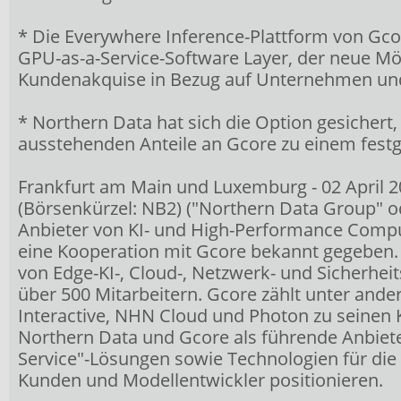
* Die Everywhere Inference-Plattform von Gcor
GPU-as-a-Service-Software Layer, der neue Mö
Kundenakquise in Bezug auf Unternehmen und
* Northern Data hat sich die Option gesichert,
ausstehenden Anteile an Gcore zu einem festg
Frankfurt am Main und Luxemburg - 02 April 2
(Börsenkürzel: NB2) ("Northern Data Group" o
Anbieter von KI- und High-Performance Compu
eine Kooperation mit Gcore bekannt gegeben. G
von Edge-KI-, Cloud-, Netzwerk- und Sicherhe
über 500 Mitarbeitern. Gcore zählt unter an
Interactive, NHN Cloud und Photon zu seinen 
Northern Data und Gcore als führende Anbiete
Service"-Lösungen sowie Technologien für die B
Kunden und Modellentwickler positionieren.