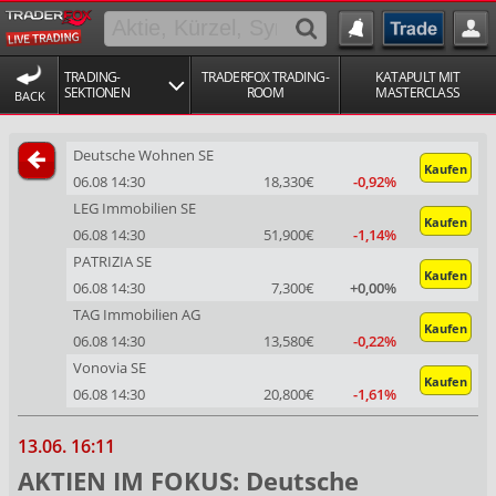
TRADING-
TRADERFOX TRADING-
KATAPULT MIT
SEKTIONEN
ROOM
MASTERCLASS
BACK
Deutsche Wohnen SE
Kaufen
06.08 14:30
18,330€
-0,92%
LEG Immobilien SE
Kaufen
06.08 14:30
51,900€
-1,14%
PATRIZIA SE
Kaufen
06.08 14:30
7,300€
+0,00%
TAG Immobilien AG
Kaufen
06.08 14:30
13,580€
-0,22%
Vonovia SE
Kaufen
06.08 14:30
20,800€
-1,61%
13.06. 16:11
AKTIEN IM FOKUS: Deutsche