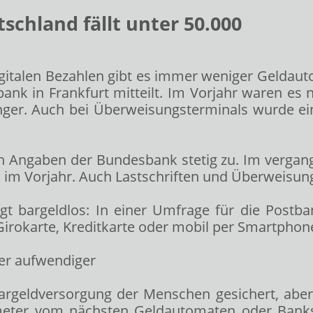
schland fällt unter 50.000
italen Bezahlen gibt es immer weniger Geldaut
bank in Frankfurt mitteilt. Im Vorjahr waren e
ger. Auch bei Überweisungsterminals wurde ein
 Angaben der Bundesbank stetig zu. Im vergang
 im Vorjahr. Auch Lastschriften und Überweisung
gt bargeldlos: In einer Umfrage für die Postb
 Girokarte, Kreditkarte oder mobil per Smartpho
er aufwendiger
Bargeldversorgung der Menschen gesichert, ab
meter vom nächsten Geldautomaten oder Banks