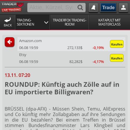
TRADING-
TRADERFOX TRADING-
KATAPULT MIT
SEKTIONEN
ROOM
MASTERCLASS
BACK
Amazon.com
Kaufen
06.08 19:59
272,133$
-0,19%
Etsy
Kaufen
06.08 19:59
82,282$
-4,17%
13.11. 07:20
ROUNDUP: Künftig auch Zölle auf in
EU importierte Billigwaren?
BRÜSSEL (dpa-AFX) - Müssen Shein, Temu, AliExpress
und Co künftig mehr Zollabgaben auf ihre Sendungen
in die EU bezahlen? Bei einem Treffen in Brüssel
stimmen Bundesfinanzminister Lars Klingbeil und