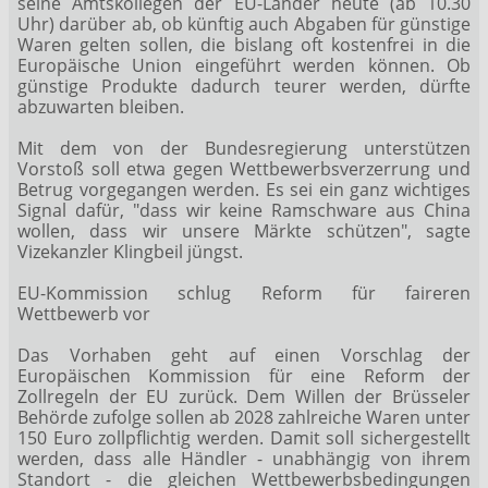
seine Amtskollegen der EU-Länder heute (ab 10.30
Uhr) darüber ab, ob künftig auch Abgaben für günstige
Waren gelten sollen, die bislang oft kostenfrei in die
Europäische Union eingeführt werden können. Ob
günstige Produkte dadurch teurer werden, dürfte
abzuwarten bleiben.
Mit dem von der Bundesregierung unterstützen
Vorstoß soll etwa gegen Wettbewerbsverzerrung und
Betrug vorgegangen werden. Es sei ein ganz wichtiges
Signal dafür, "dass wir keine Ramschware aus China
wollen, dass wir unsere Märkte schützen", sagte
Vizekanzler Klingbeil jüngst.
EU-Kommission schlug Reform für faireren
Wettbewerb vor
Das Vorhaben geht auf einen Vorschlag der
Europäischen Kommission für eine Reform der
Zollregeln der EU zurück. Dem Willen der Brüsseler
Behörde zufolge sollen ab 2028 zahlreiche Waren unter
150 Euro zollpflichtig werden. Damit soll sichergestellt
werden, dass alle Händler - unabhängig von ihrem
Standort - die gleichen Wettbewerbsbedingungen