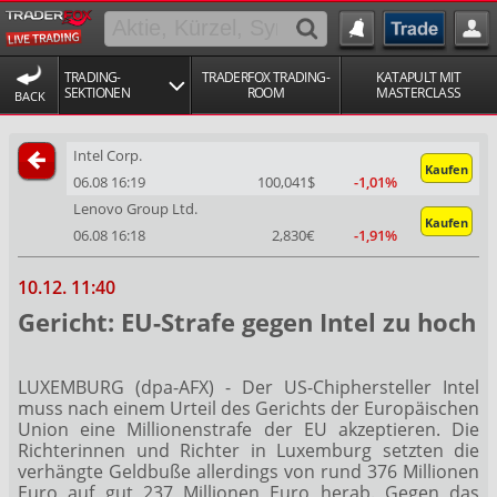
TRADING-
TRADERFOX TRADING-
KATAPULT MIT
SEKTIONEN
ROOM
MASTERCLASS
BACK
Intel Corp.
Kaufen
06.08 16:19
100,041$
-1,01%
Lenovo Group Ltd.
Kaufen
06.08 16:18
2,830€
-1,91%
10.12. 11:40
Gericht: EU-Strafe gegen Intel zu hoch
LUXEMBURG (dpa-AFX) - Der US-Chiphersteller Intel
muss nach einem Urteil des Gerichts der Europäischen
Union eine Millionenstrafe der EU akzeptieren. Die
Richterinnen und Richter in Luxemburg setzten die
verhängte Geldbuße allerdings von rund 376 Millionen
Euro auf gut 237 Millionen Euro herab. Gegen das