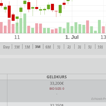
Day
1W
1M
3M
6M
1J
2J
3J
5J
10J
GELDKURS
33,200€
BID SIZE: 0
-
Echtzeit-Pr
32,250$