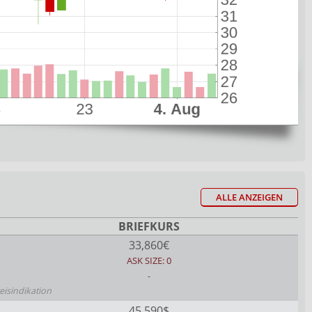
ALLE ANZEIGEN
BRIEFKURS
33,860€
ASK SIZE: 0
-
eisindikation
45,590$