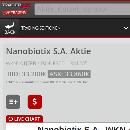
TRADING-SEKTIONEN
BACK
Nanobiotix S.A. Aktie
WKN: A1J7EB / ISIN: FR0011341205
BID:
33,200€
ASK:
33,860€
Echtzeit-Preisindikation vom
08.08.2026
um
05:58
Uhr!
LIVE CHART