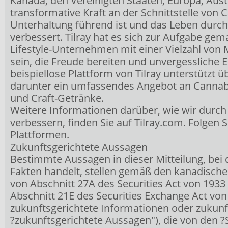
Kanada, den Vereinigten Staaten, Europa, Aust
transformative Kraft an der Schnittstelle von
Unterhaltung führend ist und das Leben dur
verbessert. Tilray hat es sich zur Aufgabe ge
Lifestyle-Unternehmen mit einer Vielzahl von
sein, die Freude bereiten und unvergessliche E
beispiellose Plattform von Tilray unterstützt 
darunter ein umfassendes Angebot an Cannabi
und Craft-Getränke.
Weitere Informationen darüber, wie wir dur
verbessern, finden Sie auf Tilray.com. Folgen S
Plattformen.
Zukunftsgerichtete Aussagen
Bestimmte Aussagen in dieser Mitteilung, bei 
Fakten handelt, stellen gemäß den kanadisch
von Abschnitt 27A des Securities Act von 1933
Abschnitt 21E des Securities Exchange Act von
zukunftsgerichtete Informationen oder zukun
?zukunftsgerichtete Aussagen"), die von den 