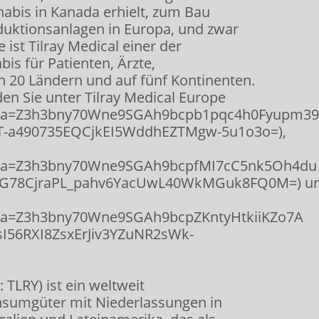
nabis in Kanada erhielt, zum Bau
duktionsanlagen in Europa, und zwar
 ist Tilray Medical einer der
s für Patienten, Ärzte,
 20 Ländern und auf fünf Kontinenten.
den Sie unter Tilray Medical Europe
data=Z3h3bny70Wne9SGAh9bcpb1pqc4h0Fyupm39
-a490735EQCjkEI5WddhEZTMgw-5u1o3o=),
data=Z3h3bny70Wne9SGAh9bcpfMI7cC5nk5Oh4du
RG78CjraPL_pahv6YacUwL40WkMGuk8FQ0M=) u
ata=Z3h3bny70Wne9SGAh9bcpZKntyHtkiiKZo7A
I56RXI8ZsxErJiv3YZuNR2sWk-
: TLRY) ist ein weltweit
nsumgüter mit Niederlassungen in