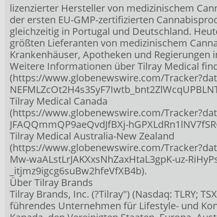
lizenzierter Hersteller von medizinischem Can
der ersten EU-GMP-zertifizierten Cannabispro
gleichzeitig in Portugal und Deutschland. Heute
größten Lieferanten von medizinischem Cannabi
Krankenhäuser, Apotheken und Regierungen in
Weitere Informationen über Tilray Medical fin
(https://www.globenewswire.com/Tracker?
NEFMLZcOt2H4s3SyF7Iwtb_bnt2ZlWcqUPBLNT
Tilray Medical Canada
(https://www.globenewswire.com/Tracker?
JFAQQmmQP9aeQvdJfBXj-hGPXLdRn1lNV7fS
Tilray Medical Australia-New Zealand
(https://www.globenewswire.com/Tracker?d
Mw-waALstLrJAKXxsNhZaxHtaL3gpK-uz-RiHyPs
_itjmz9igcg6suBw2hfeVfXB4b).
Über Tilray Brands
Tilray Brands, Inc. (?Tilray") (Nasdaq: TLRY; TSX
führendes Unternehmen für Lifestyle- und Ko