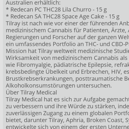
Australien erhältlich:
* Redecan PC THC28 Lila Churro - 15 g
* Redecan SA THC28 Space Age Cake - 15 g
Tilray ist nach wie vor einer der führenden An
medizinischem Cannabis für Patienten, Ärzte
Regierungen und Forscher auf der ganzen Welt
ein umfassendes Portfolio an THC- und CBD-P
Mission hat Tilray weltweit medizinische Studie
Wirksamkeit von medizinischem Cannabis als
wie Fibromyalgie, pädiatrische Epilepsie, refra
krebsbedingte Übelkeit und Erbrechen, HIV, es
Brustkrebserkrankungen, posttraumatische B
Alkoholkonsumstörungen untersuchen.
Über Tilray Medical
Tilray Medical hat es sich zur Aufgabe gemach
zu verbessern und ihre Würde zu stärken, ind
zuverlässigen Zugang zu einem globalen Port
bietet, darunter Tilray, Aphria, Broken Coast,
entwickelte sich von einem der ersten Untern