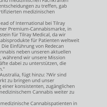
n und medizinischen Fachkräften
sentscheidungen zu treffen, gab
ifizierten medizinischen
ead of International bei Tilray
einer Premium-Cannabismarke, in
tein für Tilray Medical, da wir
abisprodukte für Patienten weltweit
. Die Einführung von Redecan
annabis neben unseren aktuellen
r, während wir unsere Mission
fte dabei zu unterstützen, die
n."
ustralia, fügt hinzu: ?Wir sind
arkt zu bringen und unser
 einer konsistenten, zugänglichen
medizinischem Cannabis weiter zu
 medizinische Cannabispatienten in