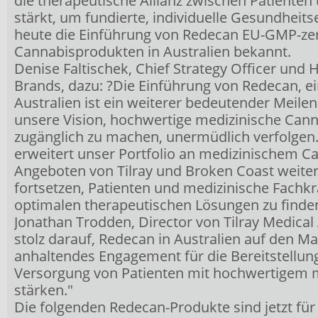
die therapeutische Allianz zwischen Patiente
stärkt, um fundierte, individuelle Gesundheit
heute die Einführung von Redecan EU-GMP-zert
Cannabisprodukten in Australien bekannt.
Denise Faltischek, Chief Strategy Officer und H
Brands, dazu: ?Die Einführung von Redecan, 
Australien ist ein weiterer bedeutender Meilens
unsere Vision, hochwertige medizinische Cann
zugänglich zu machen, unermüdlich verfolgen
erweitert unser Portfolio an medizinischem C
Angeboten von Tilray und Broken Coast weite
fortsetzen, Patienten und medizinische Fachkrä
optimalen therapeutischen Lösungen zu finde
Jonathan Trodden, Director von Tilray Medical A
stolz darauf, Redecan in Australien auf den M
anhaltendes Engagement für die Bereitstellung
Versorgung von Patienten mit hochwertigem 
stärken."
Die folgenden Redecan-Produkte sind jetzt für