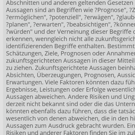
Abschnitten und anderen geltenden Gesetzen 
Aussagen sind an Begriffen wie ?Prognose", ?Zu
?ermöglichen", ?potenziell", ?erwägen", ?glaube
?planen", ?erwarten", ?beabsichtigen", ?können
?würden" und der Verneinung dieser Begriffe
erkennen, wenngleich nicht alle zukunftsgeri
identifizierenden Begriffe enthalten. Bestimm
Schätzungen, Ziele, Prognosen oder Annahme
zukunftsgerichteten Aussagen in dieser Mitte
zu ziehen. Zukunftsgerichtete Aussagen bein
Absichten, Überzeugungen, Prognosen, Aussic
Erwartungen. Viele Faktoren könnten dazu führ
Ergebnisse, Leistungen oder Erfolge wesentlic
Aussagen abweichen. Andere Risiken und Un
derzeit nicht bekannt sind oder die das Unter
könnten ebenfalls dazu führen, dass die tatsä
wesentlich von denen abweichen, die in den h
Aussagen zum Ausdruck gebracht wurden. Eine
Risiken und anderer Faktoren finden Sie im zul