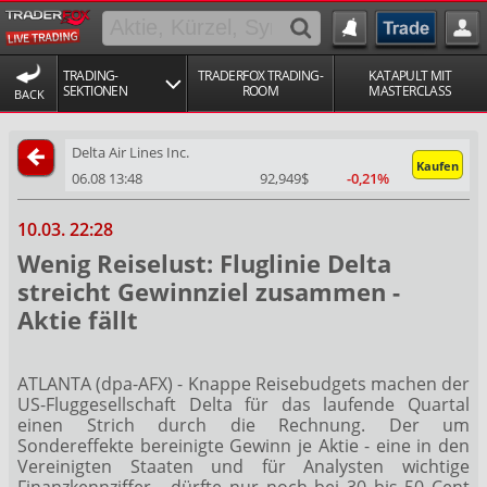
TRADING-
TRADERFOX TRADING-
KATAPULT MIT
SEKTIONEN
ROOM
MASTERCLASS
BACK
Delta Air Lines Inc.
Kaufen
06.08 13:48
92,949$
-0,21%
10.03. 22:28
Wenig Reiselust: Fluglinie Delta
streicht Gewinnziel zusammen -
Aktie fällt
ATLANTA (dpa-AFX) - Knappe Reisebudgets machen der
US-Fluggesellschaft Delta
für das laufende Quartal
einen Strich durch die Rechnung. Der um
Sondereffekte bereinigte Gewinn je Aktie - eine in den
Vereinigten Staaten und für Analysten wichtige
Finanzkennziffer - dürfte nur noch bei 30 bis 50 Cent