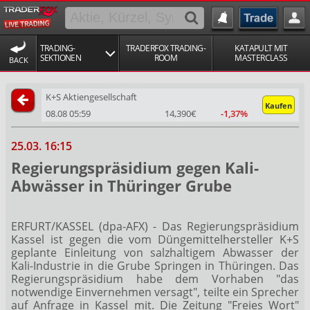
TRADING-
TRADERFOX TRADING-
KATAPULT MIT
SEKTIONEN
ROOM
MASTERCLASS
BACK
K+S Aktiengesellschaft
Kaufen
08.08 05:59
14,390€
-1,37%
25.03. 16:15
Regierungspräsidium gegen Kali-
Abwässer in Thüringer Grube
ERFURT/KASSEL (dpa-AFX) - Das Regierungspräsidium
Kassel ist gegen die vom Düngemittelhersteller K+S
geplante Einleitung von salzhaltigem Abwasser der
Kali-Industrie in die Grube Springen in Thüringen. Das
Regierungspräsidium habe dem Vorhaben "das
notwendige Einvernehmen versagt", teilte ein Sprecher
auf Anfrage in Kassel mit. Die Zeitung "Freies Wort"