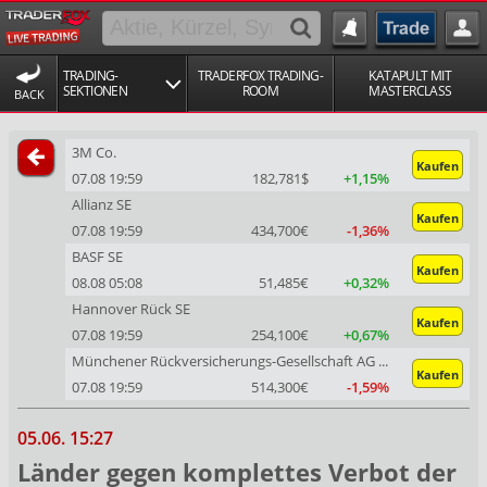
TRADING-
TRADERFOX TRADING-
KATAPULT MIT
SEKTIONEN
ROOM
MASTERCLASS
BACK
3M Co.
Kaufen
07.08 19:59
182,781$
+1,15%
Allianz SE
Kaufen
07.08 19:59
434,700€
-1,36%
BASF SE
Kaufen
08.08 05:08
51,485€
+0,32%
Hannover Rück SE
Kaufen
07.08 19:59
254,100€
+0,67%
Münchener Rückversicherungs-Gesellschaft AG in München
Kaufen
07.08 19:59
514,300€
-1,59%
05.06. 15:27
Länder gegen komplettes Verbot der