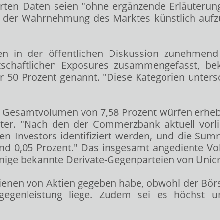
ierten Daten seien "ohne ergänzende Erläuteru
 in der Wahrnehmung des Marktes künstlich aufz
n in der öffentlichen Diskussion zunehmend d
chaftlichen Exposures zusammengefasst, bekl
r 50 Prozent genannt. "Diese Kategorien unter
 Gesamtvolumen von 7,58 Prozent würfen erheblic
eiter. "Nach den der Commerzbank aktuell vorl
len Investors identifiziert werden, und die S
h rund 0,05 Prozent." Das insgesamt angedient
nige bekannte Derivate-Gegenparteien von Unicre
 Andienen von Aktien gegeben habe, obwohl der 
egenleistung liege. Zudem sei es höchst u