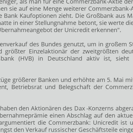
weniger, als man für eine Commerzbank-Aktie der
nen sie auf eine Menge weiterer Commerzbank-Ak
e Bank Kaufoptionen zieht. Die Großbank aus Mail
t hatte in einer Stellungnahme betont, sie werte di
 Übernahmeangebot der Unicredit erkennen".
ienverkauf des Bundes genutzt, um in großem St
and größter Einzelaktionär der zweitgrößten d
nsbank (HVB) in Deutschland aktiv ist, sieh
rzüge größerer Banken und erhöhte am 5. Mai mit
 Betriebsrat und Belegschaft der Commerzba
 haben den Aktionären des Dax
-Konzerns abgera
r Übernahmeprämie einen Abschlag auf den aktuel
, argumentiert die Commerzbank: Unicredit ist
gst den Verkauf russischer Geschäftsteile eingel