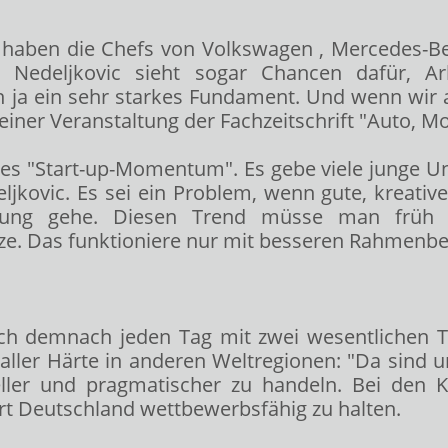
e haben die Chefs von Volkswagen
, Mercedes-B
Nedeljkovic sieht sogar Chancen dafür, Arb
n ja ein sehr starkes Fundament. Und wenn wir
einer Veranstaltung der Fachzeitschrift "Auto, Mo
s "Start-up-Momentum". Es gebe viele junge Unte
deljkovic. Es sei ein Problem, wenn gute, kreativ
tzung gehe. Diesen Trend müsse man früh
ätze. Das funktioniere nur mit besseren Rahmenb
ich demnach jeden Tag mit zwei wesentlichen 
ller Härte in anderen Weltregionen: "Da sind u
ller und pragmatischer zu handeln. Bei den
 Deutschland wettbewerbsfähig zu halten.